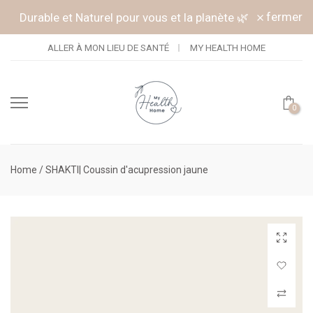
Continuer vers l'article
fermer
Durable et Naturel pour vous et la planète 🌿
ALLER À MON LIEU DE SANTÉ
MY HEALTH HOME
0
Home
/
SHAKTI| Coussin d'acupression jaune
Cliquez po
Connectez-
Comparer