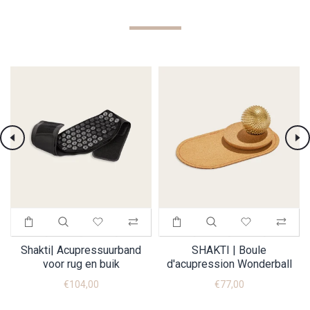
n
Shakti| Acupressuurband
SHAKTI | Boule
voor rug en buik
d'acupression Wonderball
€104,00
€77,00