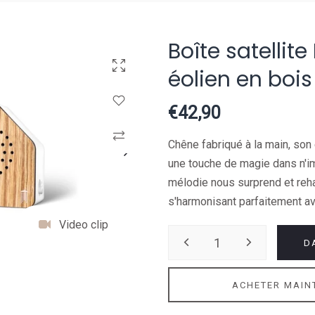
Boîte satellit
Cliquez pour agrandir
éolien en bois
Connectez-vous pour utiliser la liste de souhaits
€42,90
Comparer
Chêne fabriqué à la main, son
une touche de magie dans n'im
mélodie nous surprend et reh
s'harmonisant parfaitement ave
Video clip
D
ACHETER MAIN