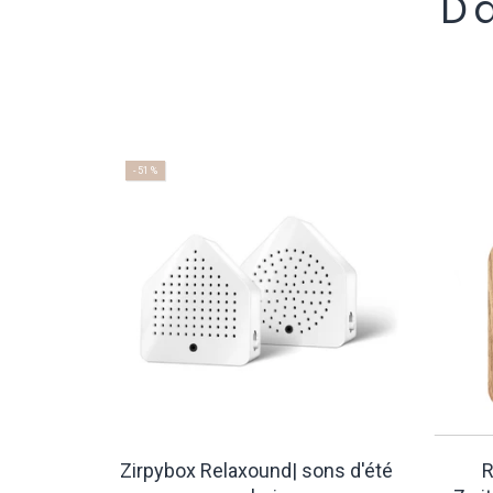
D'
- 51 %
 du lac |
Zirpybox Relaxound| sons d'été
R