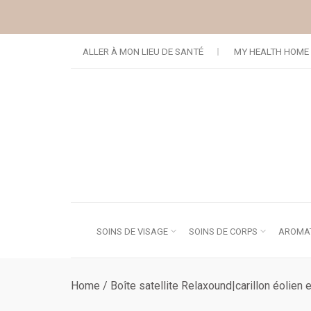
Continuer vers l'article
ALLER À MON LIEU DE SANTÉ
MY HEALTH HOME
SOINS DE VISAGE
SOINS DE CORPS
AROMAT
Home
/
Boîte satellite Relaxound|carillon éolien 