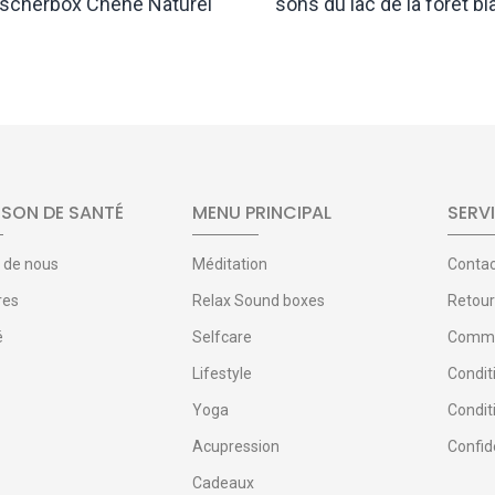
scherbox Chêne Naturel
sons du lac de la forêt b
€58,70
€48,70
SON DE SANTÉ
MENU PRINCIPAL
SERVI
 de nous
Méditation
Conta
res
Relax Sound boxes
Retour
é
Selfcare
Comman
Lifestyle
Condit
Yoga
Condit
Acupression
Confide
Cadeaux