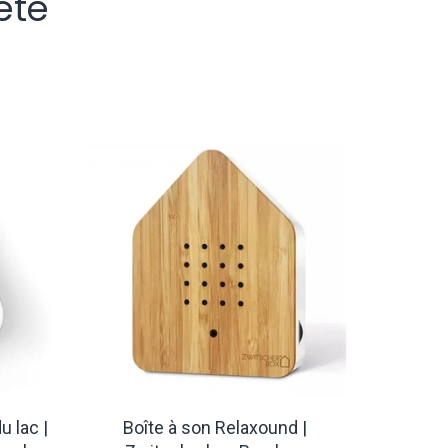
eté
u lac |
Boîte à son Relaxound |