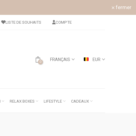
fermer
LISTE DE SOUHAITS
COMPTE
FRANÇAIS
EUR
0
N
RELAX BOXES
LIFESTYLE
CADEAUX