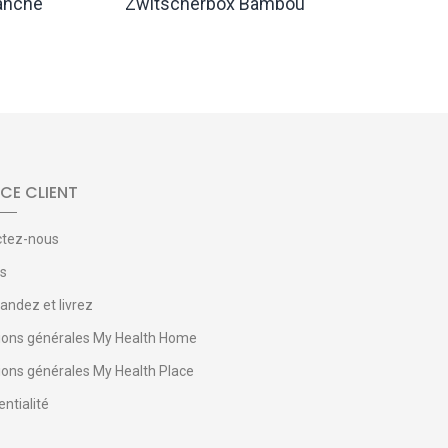
lanche
Zwitscherbox Bambou
€58,70
CE CLIENT
ctez-nous
s
dez et livrez
ions générales My Health Home
ions générales My Health Place
ntialité