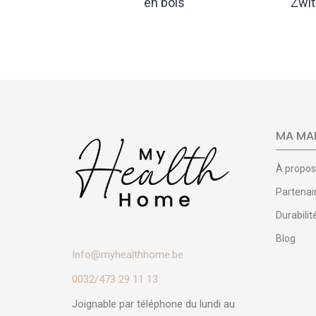
 blanche
en bois
Zwit
€31,50
€64,90
MA MAI
À propos
Partenai
Durabilit
Blog
Info@myhealthhome.be
0032/473 29 11 13
Joignable par téléphone du lundi au