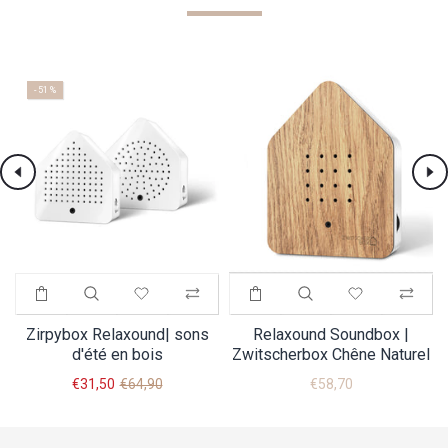
- 51 %
Zirpybox Relaxound| sons
Relaxound Soundbox |
d'été en bois
Zwitscherbox Chêne Naturel
€31,50
€64,90
€58,70