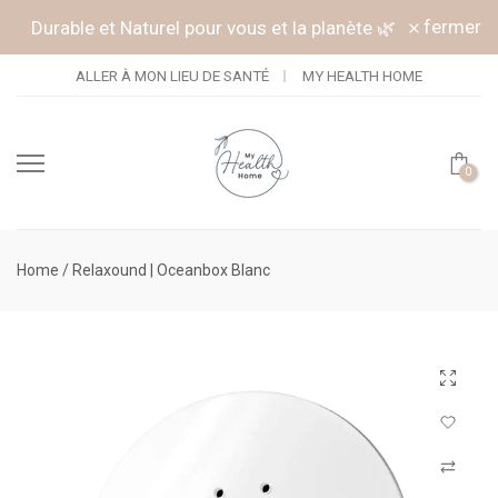
Continuer vers l'article
fermer
Durable et Naturel pour vous et la planète 🌿
ALLER À MON LIEU DE SANTÉ
MY HEALTH HOME
0
Home
/
Relaxound | Oceanbox Blanc
Cliquez po
Connectez-
Comparer