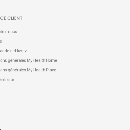
CE CLIENT
ctez-nous
s
dez et livrez
ions générales My Health Home
ions générales My Health Place
ntialité