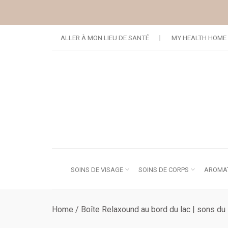
Continuer vers l'article
ALLER À MON LIEU DE SANTÉ
MY HEALTH HOME
SOINS DE VISAGE
SOINS DE CORPS
AROMAT
Home
/
Boîte Relaxound au bord du lac | sons du 