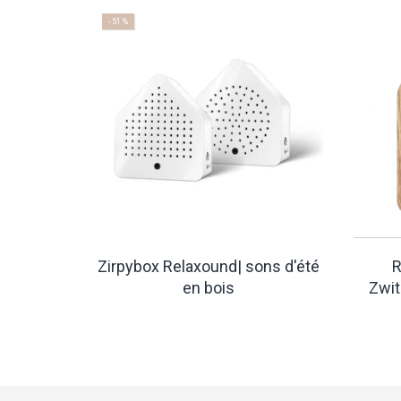
- 51 %
x Blanc
Zirpybox Relaxound| sons d'été
R
en bois
Zwit
€31,50
€64,90