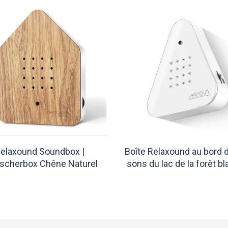
elaxound Soundbox |
Boîte Relaxound au bord d
scherbox Chêne Naturel
sons du lac de la forêt b
€58,70
€48,70