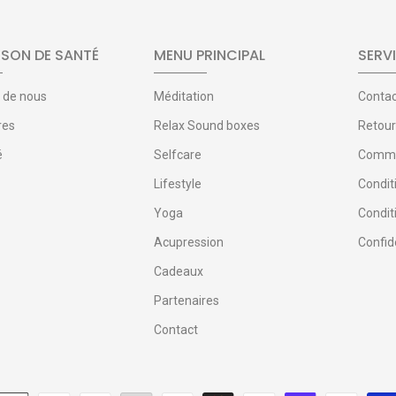
SON DE SANTÉ
MENU PRINCIPAL
SERVI
 de nous
Méditation
Conta
res
Relax Sound boxes
Retour
é
Selfcare
Comman
Lifestyle
Condit
Yoga
Condit
Acupression
Confide
Cadeaux
Partenaires
Contact