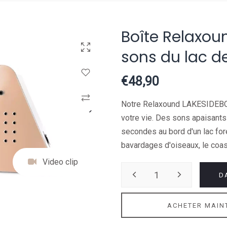
Boîte Relaxou
Cliquez pour agrandir
sons du lac de
Connectez-vous pour utiliser la liste de souhaits
€48,90
Comparer
Notre Relaxound LAKESIDEBO
votre vie. Des sons apaisant
secondes au bord d'un lac for
bavardages d'oiseaux, le coas
Video clip
D
ACHETER MAIN