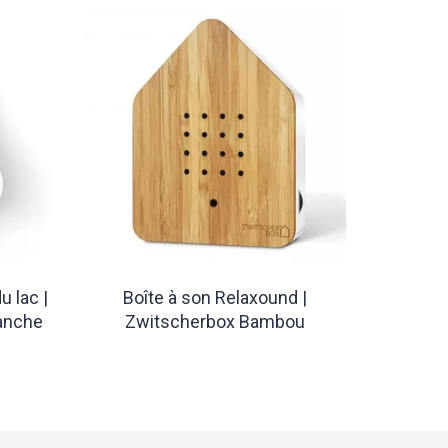
u lac |
Boîte à son Relaxound |
lanche
Zwitscherbox Bambou
€58,70