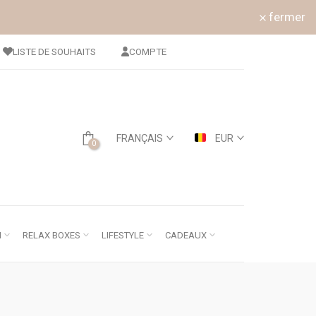
fermer
LISTE DE SOUHAITS
COMPTE
FRANÇAIS
EUR
0
N
RELAX BOXES
LIFESTYLE
CADEAUX