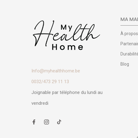
MA MAI
À propos
Partenai
Durabilit
Blog
Info@myhealthhome.be
0032/473 29 11 13
Joignable par téléphone du lundi au
vendredi