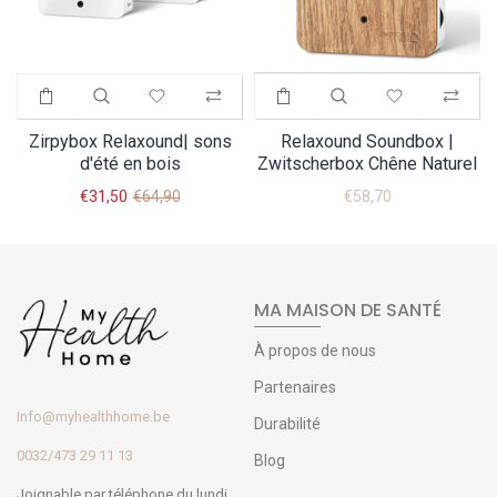
Zirpybox Relaxound| sons
Relaxound Soundbox |
d'été en bois
Zwitscherbox Chêne Naturel
€31,50
€64,90
€58,70
MA MAISON DE SANTÉ
À propos de nous
Partenaires
Info@myhealthhome.be
Durabilité
0032/473 29 11 13
Blog
Joignable par téléphone du lundi