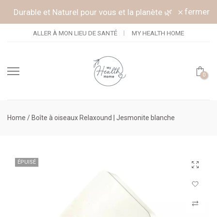
Continuer vers l'article
fermer
Durable et Naturel pour vous et la planète 🌿
ALLER À MON LIEU DE SANTÉ
MY HEALTH HOME
0
Home
/
Boîte à oiseaux Relaxound | Jesmonite blanche
ÉPUISÉ
Cliquez po
Connectez-
Comparer