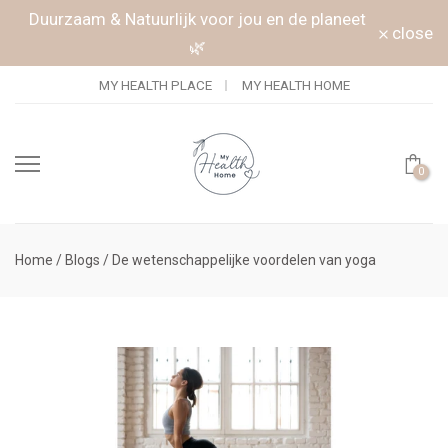
Doorgaan naar artikel
Duurzaam & Natuurlijk voor jou en de planeet
close
🌿
MY HEALTH PLACE
MY HEALTH HOME
0
Home
/
Blogs
/
De wetenschappelijke voordelen van yoga