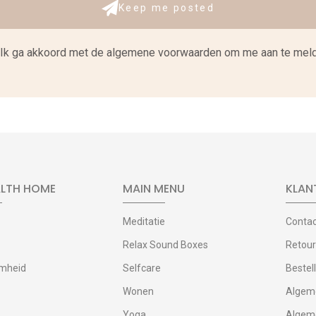
Keep me posted
Ik ga akkoord met de
algemene voorwaarden om me aan te meld
ALTH HOME
MAIN MENU
KLAN
Meditatie
Contac
Relax Sound Boxes
Retou
mheid
Selfcare
Bestel
Wonen
Algem
Yoga
Algeme