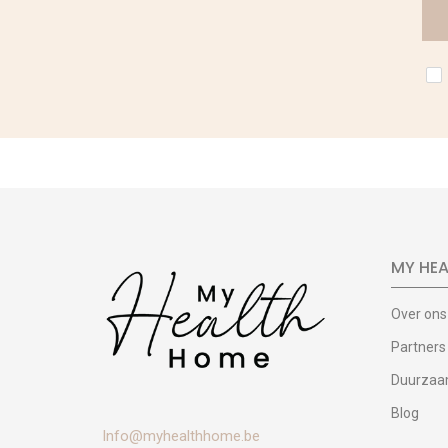
MY HE
Over ons
Partners
Duurzaa
Blog
Info@myhealthhome.be