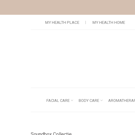
Doorgaan naar artikel
MY HEALTH PLACE
MY HEALTH HOME
FACIAL CARE
BODY CARE
AROMATHERAP
Soundbox Collectie