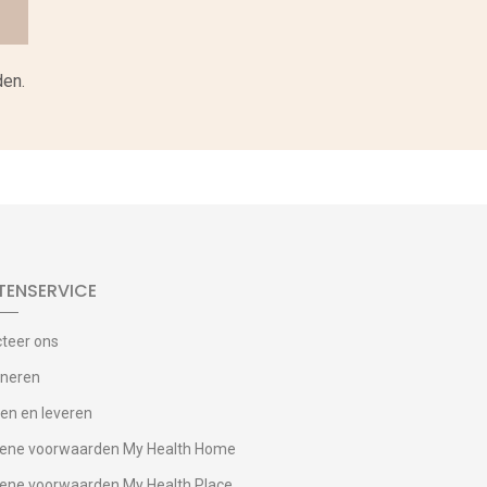
en.
TENSERVICE
teer ons
rneren
len en leveren
ene voorwaarden My Health Home
ne voorwaarden My Health Place